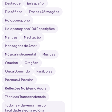
Destaque
En Español
Filosóficos
Frases / Afirmações
Ho'oponopono
Ho'oponopono 108 Repetições
Mantras
Meditação
Mensagens de Amor
Música Instrumental
Músicas
Oración
Orações
Ouça Dormindo
Parábolas
Poemas & Poesias
Reflexões No Eterno Agora
Técnicas Transcendentais
Tudo na vida vem a mim com
facilidade alegria e glória