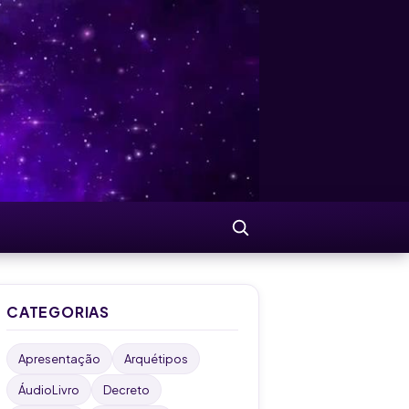
Buscar
CATEGORIAS
Apresentação
Arquétipos
ÁudioLivro
Decreto