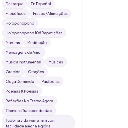
Destaque
En Español
Filosóficos
Frases / Afirmações
Ho'oponopono
Ho'oponopono 108 Repetições
Mantras
Meditação
Mensagens de Amor
Música Instrumental
Músicas
Oración
Orações
Ouça Dormindo
Parábolas
Poemas & Poesias
Reflexões No Eterno Agora
Técnicas Transcendentais
Tudo na vida vem a mim com
facilidade alegria e glória