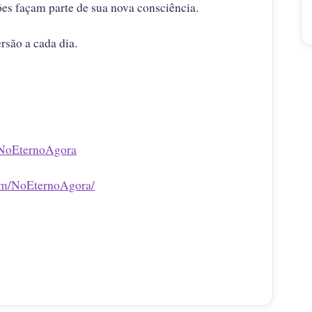
ões façam parte de sua nova consciência.
rsão a cada dia.
/NoEternoAgora
om/NoEternoAgora/