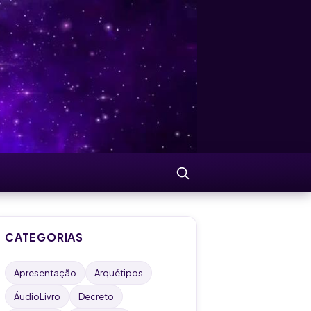
Buscar
CATEGORIAS
Apresentação
Arquétipos
ÁudioLivro
Decreto